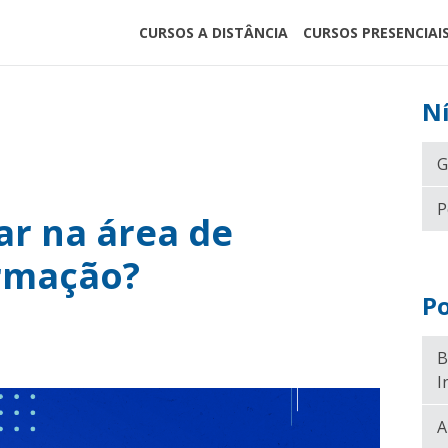
CURSOS A DISTÂNCIA
CURSOS PRESENCIAI
Ní
m recurso de sugestão automática incluído.
G
ampo de pesquisa está em branco.
P
r na área de
ormação?
Po
B
I
A