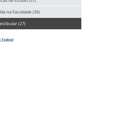
icas de Estudo
(37)
ida na Faculdade
(36)
estibular
(27)
a Todos!