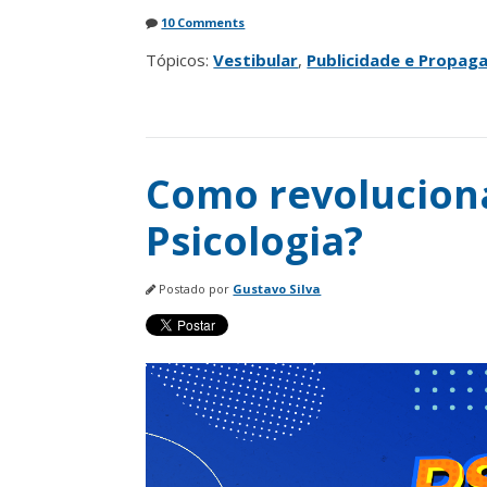
10 Comments
Tópicos:
Vestibular
,
Publicidade e Propag
Como revoluciona
Psicologia?
Postado por
Gustavo Silva