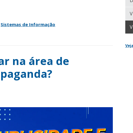
D
V
,
Sistemas de Informação
V
Vej
r na área de
opaganda?