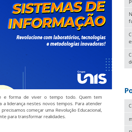
p
N
f
C
e
C
d
Po
de e forma de viver o tempo todo. Quem tem
 a liderança nestes novos tempos. Para atender
C
 precisamos começar uma Revolução Educacional,
te para transformar realidades.
m