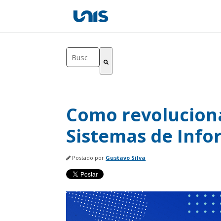
Este é um campo de pesquisa co
Não há sugestões porque o c
Como revoluciona
Sistemas de Inf
Postado por
Gustavo Silva