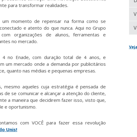
D
te para transformar realidades.
V
 é um momento de repensar na forma como se
V
conectado e atento do que nunca. Aqui no Grupo
 com organizações de alunos, ferramentas e
uantes no mercado.
Vej
a 4 no Enade, com duração total de 4 anos, e
om um mercado onde a demanda por publicitários
ce, quanto nas médias e pequenas empresas.
es, mesmo aqueles cuja estratégia é pensada de
s de se comunicar e alcançar a atenção do cliente,
e a maneira que decidirem fazer isso, visto que,
de e oportunismo.
ntamos com VOCÊ para fazer essa revolução
do Unis!