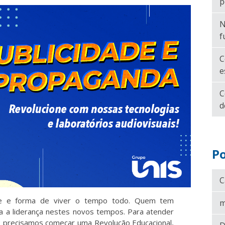
p
N
f
C
e
C
d
Po
C
de e forma de viver o tempo todo. Quem tem
m
 a liderança nestes novos tempos. Para atender
 precisamos começar uma Revolução Educacional,