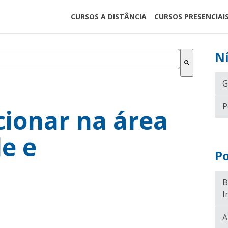
CURSOS A DISTÂNCIA
CURSOS PRESENCIAI
Ní
 de sugestão automática incluído.
 de pesquisa está em branco.
G
P
ionar na área
de e
Po
B
I
A