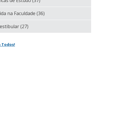
icas de Estudo
(37)
ida na Faculdade
(36)
estibular
(27)
a Todos!