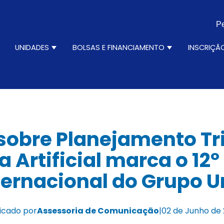
Pe
N
UNIDADES
BOLSAS E FINANCIAMENTO
INSCRIÇÃ
ursos
how submenu for Institucional
Show submenu for Unidades
Show submenu 
 sobre Planejamento Tri
ia Artificial marca o 12
ternacional do Grupo U
icado por
Assessoria de Comunicação
|
02 de Junho de