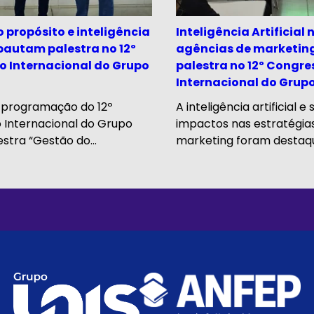
 propósito e inteligência
Inteligência Artificial 
autam palestra no 12º
agências de marketing
o Internacional do Grupo
palestra no 12º Congre
Internacional do Grupo
 programação do 12º
A inteligência artificial e 
 Internacional do Grupo
impactos nas estratégia
estra “Gestão do...
marketing foram destaque