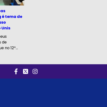
nas
 é tema de
sso
 Unis
seus
s de
 no 12º...