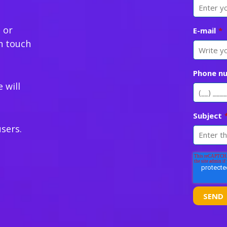
 or
E-mail
*
n touch
Phone n
 will
Subject
sers.