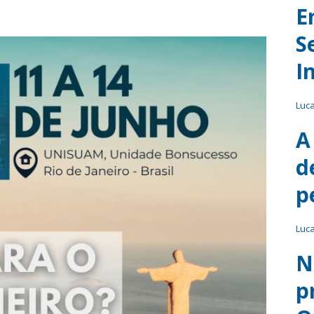
E
S
I
Luc
A
d
p
Luc
N
p