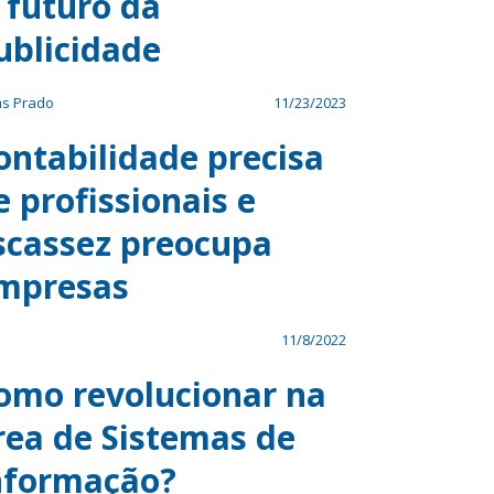
 futuro da
ublicidade
as Prado
11/23/2023
ontabilidade precisa
e profissionais e
scassez preocupa
mpresas
s
11/8/2022
omo revolucionar na
rea de Sistemas de
nformação?