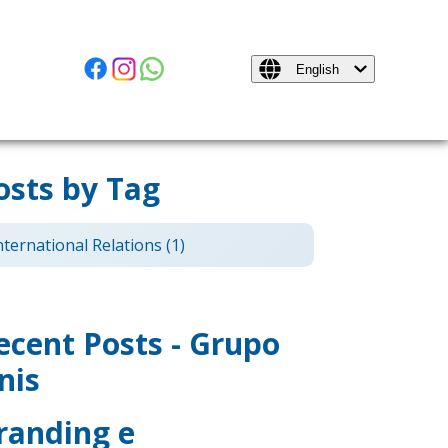
English
+
osts by Tag
nternational Relations
(1)
ecent Posts - Grupo
nis
randing e