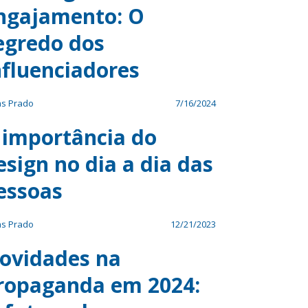
ngajamento: O
egredo dos
nfluenciadores
as Prado
7/16/2024
 importância do
esign no dia a dia das
essoas
as Prado
12/21/2023
ovidades na
ropaganda em 2024: