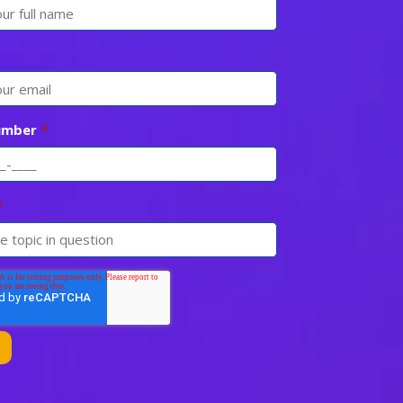
umber
*
*