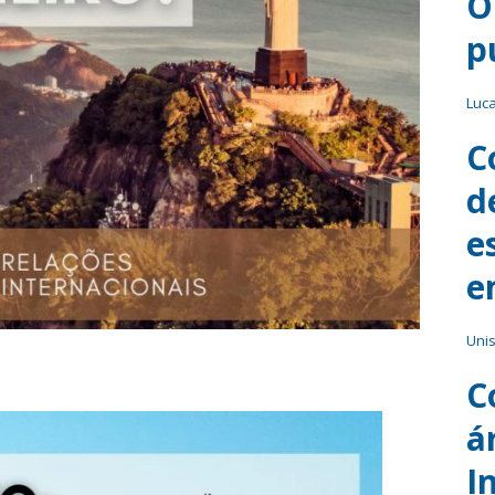
O
p
Luc
C
d
e
e
Uni
C
á
I