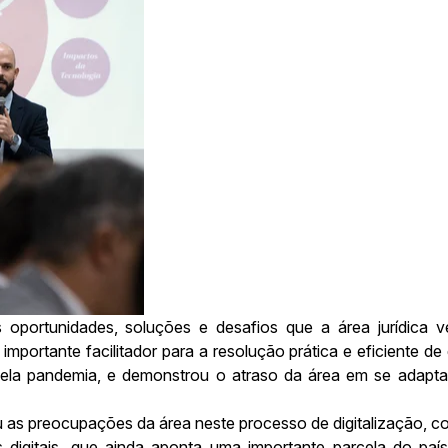
s oportunidades, soluções e desafios que a área jurídica v
portante facilitador para a resolução prática e eficiente d
la pandemia, e demonstrou o atraso da área em se adaptar 
ou as preocupações da área neste processo de digitalização,
ços digitais, que ainda aponta uma importante parcela do 