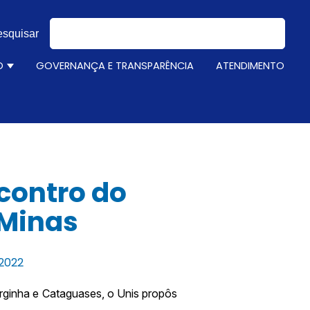
squisar
ão há sugestões porque o campo de pesquisa está em bra
O
GOVERNANÇA E TRANSPARÊNCIA
ATENDIMENTO
for Bolsas e Financiamento
Show submenu for Inscrição
ncontro do
 Minas
 2022
rginha e Cataguases, o Unis propôs