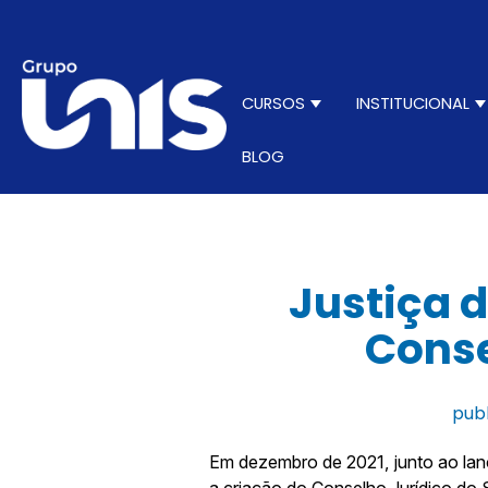
CURSOS
INSTITUCIONAL
Show submenu for C
S
BLOG
Justiça d
Conse
pub
Em dezembro de 2021, junto ao lan
a criação do Conselho Jurídico do 