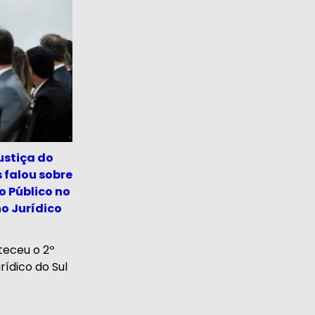
ustiça do
 falou sobre
o Público no
o Jurídico
teceu o 2º
ídico do Sul