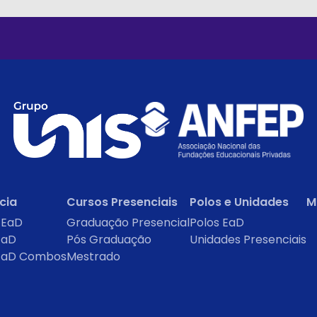
cia
Cursos Presenciais
Polos e Unidades
M
 EaD
Graduação Presencial
Polos EaD
EaD
Pós Graduação
Unidades Presenciais
EaD Combos
Mestrado