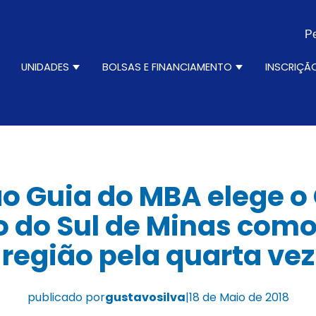
Pe
N
UNIDADES
BOLSAS E FINANCIAMENTO
INSCRIÇÃ
ursos
how submenu for Institucional
Show submenu for Unidades
Show submenu 
o Guia do MBA elege o
o do Sul de Minas com
região pela quarta vez
publicado por
gustavosilva
|
18 de Maio de 2018