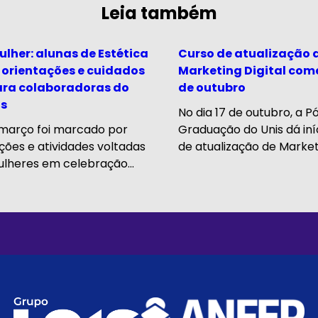
Leia também
lher: alunas de Estética
Curso de atualização 
 orientações e cuidados
Marketing Digital come
ara colaboradoras do
de outubro
is
No dia 17 de outubro, a P
março foi marcado por
Graduação do Unis dá iní
ções e atividades voltadas
de atualização de Marketi
lheres em celebração...