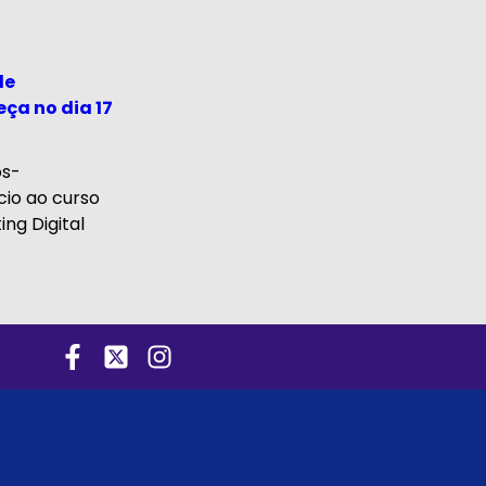
de
ça no dia 17
ós-
cio ao curso
ng Digital