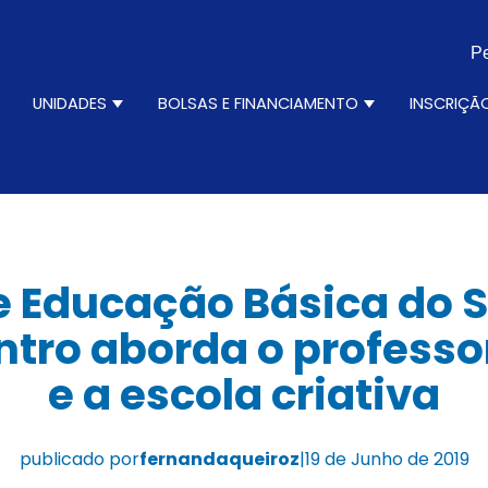
Pe
N
UNIDADES
BOLSAS E FINANCIAMENTO
INSCRIÇÃ
ursos
how submenu for Institucional
Show submenu for Unidades
Show submenu 
 Educação Básica do S
tro aborda o professo
e a escola criativa
publicado por
fernandaqueiroz
|
19 de Junho de 2019