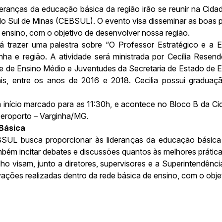
ideranças da educação básica da região irão se reunir na Cidad
 Sul de Minas (CEBSUL). O evento visa disseminar as boas pr
e ensino, com o objetivo de desenvolver nossa região.
 trazer uma palestra sobre “O Professor Estratégico e a Es
nha e região. A atividade será ministrada por Cecília Rese
te de Ensino Médio e Juventudes da Secretaria de Estado d
is, entre os anos de 2016 e 2018. Cecilia possui gradu
nício marcado para as 11:30h, e acontece no Bloco B da Cida
Aeroporto – Varginha/MG.
Básica
BSUL busca proporcionar às lideranças da educação básic
bém incitar debates e discussões quantos às melhores prátic
o visam, junto a diretores, supervisores e a Superintendênci
ovações realizadas dentro da rede básica de ensino, com o obje