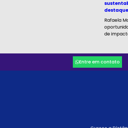
sustentab
destaqu
Rafaela M
oportunid
de impacto 
Entre em contato