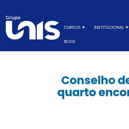
CURSOS
INSTITUCIONAL
Show submenu for C
S
BLOG
Conselho de
quarto encon