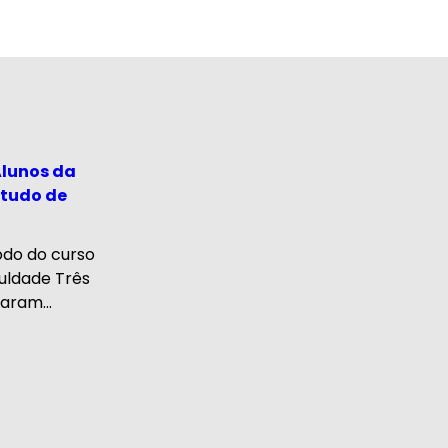
Alunos da
tudo de
odo do curso
uldade Três
aram...