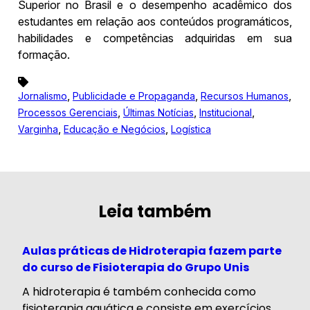
Superior no Brasil e o desempenho acadêmico dos
estudantes em relação aos conteúdos programáticos,
habilidades e competências adquiridas em sua
formação.
,
,
,
Jornalismo
Publicidade e Propaganda
Recursos Humanos
,
,
,
Processos Gerenciais
Últimas Notícias
Institucional
,
,
Varginha
Educação e Negócios
Logística
Leia também
Aulas práticas de Hidroterapia fazem parte
do curso de Fisioterapia do Grupo Unis
A hidroterapia é também conhecida como
fisioterapia aquática e consiste em exercícios