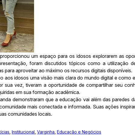
s proporcionou um espaço para os idosos explorarem as opor
presentação, foram discutidos tópicos como a utilização 
s para aproveitar ao máximo os recursos digitais disponíveis.
do aos idosos uma visão mais clara do mundo digital e como e
 por sua vez, tiveram a oportunidade de compartilhar seu c
adquiridas em sua formação acadêmica.
ganda demonstraram que a educação vai além das paredes d
 comunidade mais conectada e informada. Suas ações inspir
uas comunidades locais.
,
,
,
ícias
Institucional
Varginha
Educação e Negócios