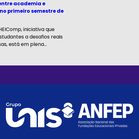
entre academia e
no primeiro semestre de
HEIComp, iniciativa que
tudantes a desafios reais
s, está em plena...