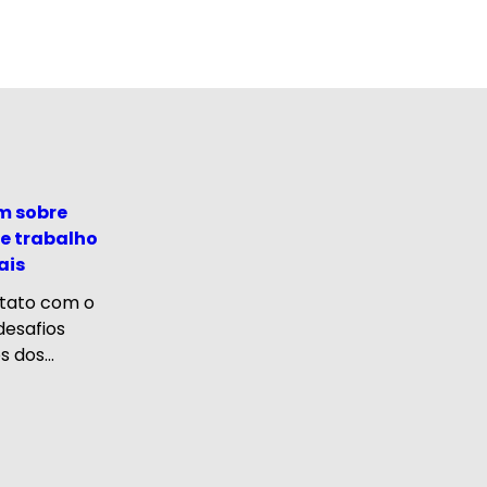
m sobre
e trabalho
ais
ntato com o
desafios
 dos...