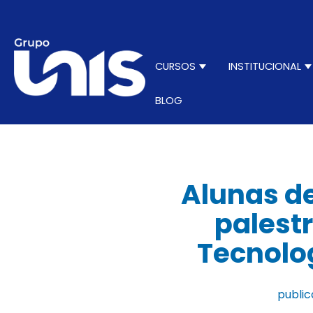
CURSOS
INSTITUCIONAL
Show submenu for C
S
BLOG
Alunas d
palest
Tecnolo
public