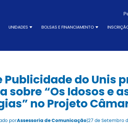
Pe
N
UNIDADES
BOLSAS E FINANCIAMENTO
INSCRIÇÃ
ursos
how submenu for Institucional
Show submenu for Unidades
Show submenu 
e Publicidade do Unis
ra sobre “Os Idosos e a
gias” no Projeto Câmar
ado por
Assessoria de Comunicação
|
27 de Setembro d