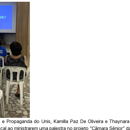
e e Propaganda do Unis, Kamilla Paz De Oliveira e Thaynar
l ao ministrarem uma palestra no projeto “Câmara Sênior” da