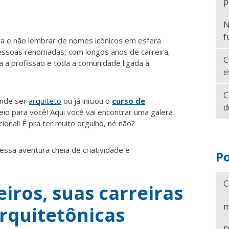
p
N
f
ura e não lembrar de nomes icônicos em esfera
pessoas renomadas, com longos anos de carreira,
C
 a profissão e toda a comunidade ligada à
e
C
ende ser
arquiteto
ou já iniciou o
curso de
d
heio para você! Aqui você vai encontrar
uma galera
ional! É pra ter muito orgulho, né não?
sa aventura cheia de criatividade e
Po
C
eiros, suas carreiras
m
arquitetônicas