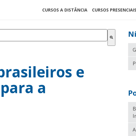
CURSOS A DISTÂNCIA
CURSOS PRESENCIAI
Ní
 de sugestão automática incluído.
 de pesquisa está em branco.
G
P
brasileiros e
 para a
Po
B
I
A