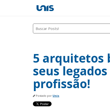
Este é um campo de pesquisa com recurso
Não há sugestões porque o campo
5 arquitetos 
seus legados
profissão!
Postado por
Unis