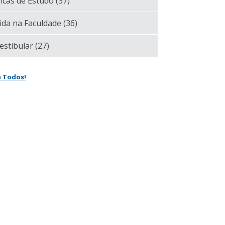
icas de Estudo
(37)
ida na Faculdade
(36)
estibular
(27)
a Todos!