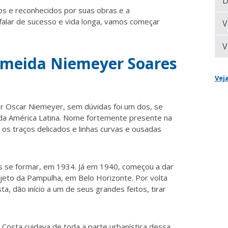
D
s e reconhecidos por suas obras e a
 falar de sucesso e vida longa, vamos começar
V
V
Almeida Niemeyer Soares
Vej
or Oscar Niemeyer, sem dúvidas foi um dos, se
 da América Latina. Nome fortemente presente na
 os traços delicados e linhas curvas e ousadas
ós se formar, em 1934. Já em 1940,
começou
a dar
rojeto da Pampulha, em Belo Horizonte. Por volta
sta,
dão
início a um de seus grandes feitos, tirar
 Costa cuidava de toda a parte urbanística dessa